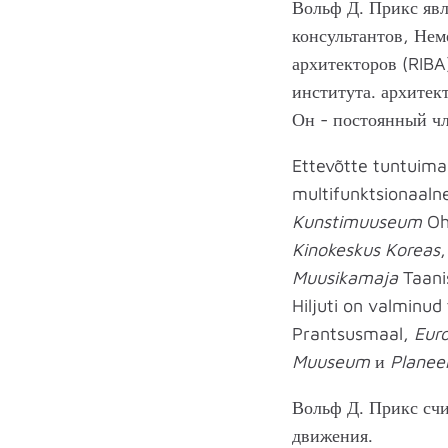
Вольф Д. Прикс ​​я
консультантов, Нем
архитекторов (RIBA
института. архитект
Он - постоянный чл
Ettevõtte tuntuima
multifunktsionaal
Kunstimuuseum
Oh
Kinokeskus Koreas
Muusikamaja
Taani
Hiljuti on valminu
Prantsusmaal,
Eur
Muuseum
и
Planee
Вольф Д. Прикс счи
движения.