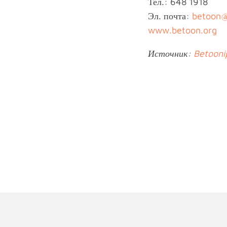
Тел.: 648 1918
Эл. почта:
betoon@
www.betoon.org
Источник:
Betooni