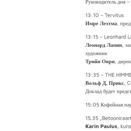
Руководитель дня 
13:10 – Tervitus
Имре Леэтма
, пре
13:15 – Leonhard La
Леонард Лапин
, з
художник
Трийн Ояри
, дире
13:35 – THE HIMM
Вольф Д. Прикс
, 
Доклад будет предс
15:05 Кофейная па
15.35 „Betooniraama
Karin Paulus
, kun