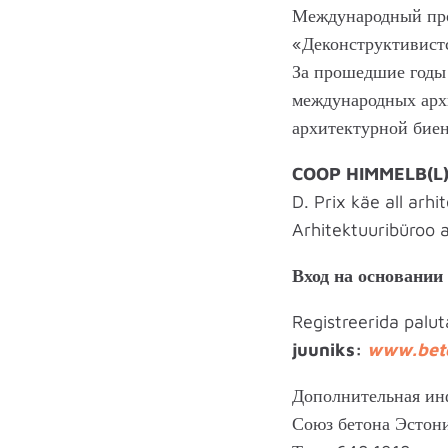
Международный про
«Деконструктивистс
За прошедшие годы
международных архи
архитектурной биен
COOP HIMMELB(L
D. Prix käe all arhi
Arhitektuuribüroo 
Вход на основании
Registreerida palu
juuniks:
www.bet
Дополнительная ин
Союз бетона Эстон