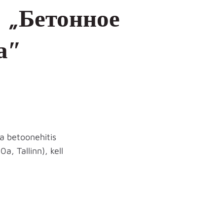
 „Бетонное
а″
ta betoonehitis
a, Tallinn), kell