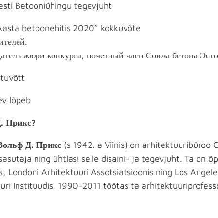
Eesti Betooniühingu tegevjuht
„Aasta betoonehitis 2020″ kokkuvõte
ителей.
атель жюри конкурса, почетный член Союза бетона Эст
tuvõtt
ev lõpeb
. Прикс?
Вольф Д. Прикс
(s 1942. a Viinis) on arhitektuuribüroo
utaja ning ühtlasi selle disaini- ja tegevjuht. Ta on õp
lis, Londoni Arhitektuuri Assotsiatsioonis ning Los Ange
uuri Instituudis. 1990-2011 töötas ta arhitektuuriprofesso