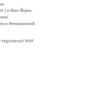
да
MA ) в Нью-Йорке.
лько
тию в Венецианской
le tegutsenud Wolf