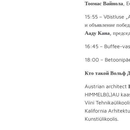
Тоомас Вайнола
, 
15:55 – Võistluse 
и объявление побед
Ааду Кана,
председ
16:45 – Buffee-vas
18:00 – Betoonipä
Кто такой Вольф Д
Austrian architect
HIMMELB(L)AU kaasas
Viini Tehnikaülikoo
Kalifornia Arhitekt
Kunstiülikoolis.