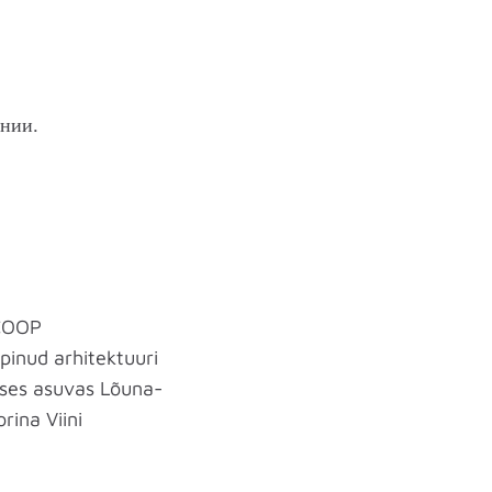
онии.
 COOP
pinud arhitektuuri
leses asuvas Lõuna-
rina Viini