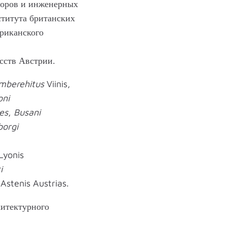
кторов и инженерных
ститута британских
риканского
сств Австрии.
ümberehitus
Viinis,
oni
es
,
Busani
borgi
Lyonis
i
Astenis Austrias.
хитектурного