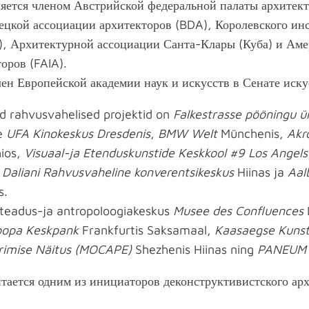
вляется членом Австрийской федеральной палаты архите
ецкой ассоциации архитекторов (BDA), Королевского ин
), Архитектурной ассоциации Санта-Клары (Куба) и Аме
оров (FAIA).
ен Европейской академии наук и искусств в Сенате иску
d rahvusvahelised projektid on
Falkestrasse pööningu 
ne
UFA Kinokeskus Dresdenis
,
BMW Welt
Münchenis,
Akr
ios,
Visuaal-ja Etenduskunstide Keskkool #9 Los Angels
,
Daliani Rahvusvaheline konverentsikeskus
Hiinas ja
Aal
s.
d teadus-ja antropoloogiakeskus
Musee des Confluences
oopa Keskpank
Frankfurtis Saksamaal,
Kaasaegse Kunst
rimise Näitus (MOCAPE)
Shezhenis Hiinas ning
PANEUM
тается одним из инициаторов деконструктивистского ар