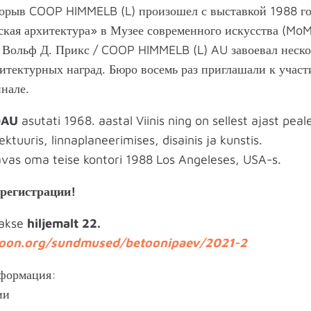
рыв COOP HIMMELB (L) произошел с выставкой 1988 го
кая архитектура» в Музее современного искусства (Mo
 Вольф Д. Прикс / COOP HIMMELB (L) AU завоевал неско
тектурных наград. Бюро восемь раз приглашали к учас
нале.
)AU
asutati 1968. aastal Viinis ning on sellest ajast pea
tektuuris, linnaplaneerimises, disainis ja kunstis.
avas oma teise kontori 1988 Los Angeleses, USA-s.
 регистрации!
takse
hiljemalt 22.
oon.org/sundmused/betoonipaev/2021-2
формация:
ии