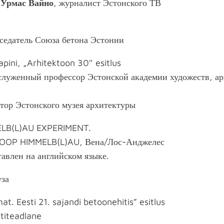
–
Урмас Вайно
, журналист Эстонского ТВ
дседатель Союза бетона Эстонии
pini, „Arhitektoon 30″ esitlus
аслуженный профессор Эстонской академии художеств, ар
ктор Эстонского музея архитектуры
ELB(L)AU EXPERIMENT.
COOP HIMMELB(L)AU, Вена/Лос-Анджелес
тавлен на английском языке.
уза
t. Eesti 21. sajandi betoonehitis” esitlus
stiteadlane