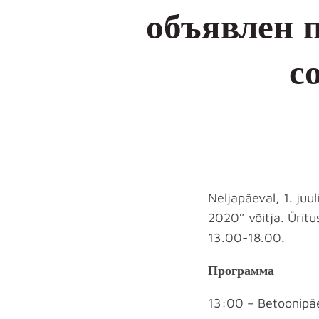
объявлен 
с
Neljapäeval, 1. juu
2020″ võitja. Üritus
13.00-18.00.
Программа
13:00 – Betoonipä